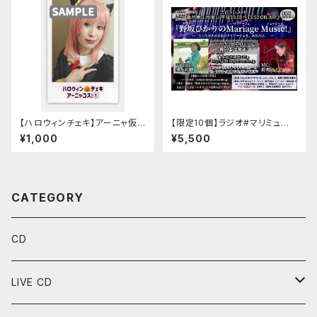
【ハロウィンチェキ】アーニャ仮
【限定10個】ラジオ#マリミュー
装ソロチェキ 22/10/29@渋谷
GUEST:深水彩穂【応援グッズ
¥1,000
¥5,500
gee-ge.
セット¥5500】
CATEGORY
CD
LIVE CD