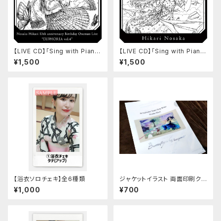
【LIVE CD】「Sing with Piano
【LIVE CD】「Sing with Piano
vol.5 -type Ⅰ-」
vol.4」
¥1,500
¥1,500
【浴衣ソロチェキ】全6種類
ジャケットイラスト 両面印刷クリ
アファイル
¥1,000
¥700