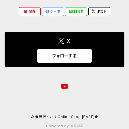
保存
シェア
LINE
ポスト
クリアファイル
24/6/17 第37回 ゲスト:山田萌
23.05.02 ハグロック 2023 GW
24/7/15 第38回 ゲスト:伊藤詩織
X
24/8/19 第39回 ゲスト 清野あやね
フォローする
24/9/16 第40回 ゲスト:やちよゆゆ
24/10/21 第41回 ゲスト:のうじょうりえ
24/11/18 第42回 ゲスト:斉藤麻里
© ◆野坂ひかり Online Shop [BASE]◆
24/12/16 第43回 ゲスト:鈴木友里絵
Powered by