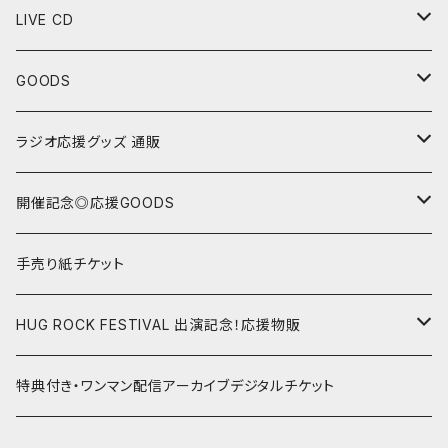
LIVE CD
“Sing with Piano”シリーズ
GOODS
“野坂ひかり Monthly Live CD”シリーズ
Tシャツ
ラジオ応援グッズ 通販
セットリスト色紙
24/1/15 第32回 ゲスト:亜ノあこ
開催記念◎応援GOODS
チェキ
24/2/19 第33回 ゲスト:のうじょうりえ
野坂ひかり Mini Oneman Live シリーズ
手売り紙チケット
ランダムチェキ
23/1/22@渋谷gee-ge.15周年記念ワンマン
トートバッグ
24/3/18 第34回 ゲスト:増田桜美/オル
野坂ひかりソロ スタジオ配信ライブ
HUG ROCK FESTIVAL 出演記念！応援物販
画像指定チェキ
2023年ハグロック前夜祭！記念グッズ
コルクコースター
24/4/15 第35回 ゲスト:黒木ちひろ
遠征応援グッズ
22.05.02 HUGROCK 2022 GW
特典付き・ワンマン配信アーカイブデジタルチケット
マグカップ
24/5/20 第36回 ゲスト:小玉しのぶ
野坂ひかり&はらあやの スタジオ配信ライブ
22.08.09 HUGROCK 2022 ハグの日