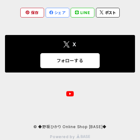
保存
シェア
LINE
ポスト
クリアファイル
24/6/17 第37回 ゲスト:山田萌
23.05.02 ハグロック 2023 GW
24/7/15 第38回 ゲスト:伊藤詩織
X
24/8/19 第39回 ゲスト 清野あやね
フォローする
24/9/16 第40回 ゲスト:やちよゆゆ
24/10/21 第41回 ゲスト:のうじょうりえ
24/11/18 第42回 ゲスト:斉藤麻里
© ◆野坂ひかり Online Shop [BASE]◆
24/12/16 第43回 ゲスト:鈴木友里絵
Powered by