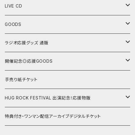
LIVE CD
“Sing with Piano”シリーズ
GOODS
“野坂ひかり Monthly Live CD”シリーズ
Tシャツ
ラジオ応援グッズ 通販
セットリスト色紙
24/1/15 第32回 ゲスト:亜ノあこ
開催記念◎応援GOODS
チェキ
24/2/19 第33回 ゲスト:のうじょうりえ
野坂ひかり Mini Oneman Live シリーズ
手売り紙チケット
ランダムチェキ
23/1/22@渋谷gee-ge.15周年記念ワンマン
トートバッグ
24/3/18 第34回 ゲスト:増田桜美/オル
野坂ひかりソロ スタジオ配信ライブ
HUG ROCK FESTIVAL 出演記念！応援物販
画像指定チェキ
2023年ハグロック前夜祭！記念グッズ
コルクコースター
24/4/15 第35回 ゲスト:黒木ちひろ
遠征応援グッズ
22.05.02 HUGROCK 2022 GW
特典付き・ワンマン配信アーカイブデジタルチケット
マグカップ
24/5/20 第36回 ゲスト:小玉しのぶ
野坂ひかり&はらあやの スタジオ配信ライブ
22.08.09 HUGROCK 2022 ハグの日