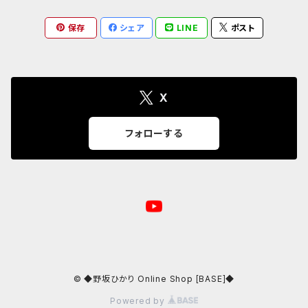
保存
シェア
LINE
ポスト
クリアファイル
24/6/17 第37回 ゲスト:山田萌
23.05.02 ハグロック 2023 GW
24/7/15 第38回 ゲスト:伊藤詩織
X
24/8/19 第39回 ゲスト 清野あやね
フォローする
24/9/16 第40回 ゲスト:やちよゆゆ
24/10/21 第41回 ゲスト:のうじょうりえ
24/11/18 第42回 ゲスト:斉藤麻里
© ◆野坂ひかり Online Shop [BASE]◆
24/12/16 第43回 ゲスト:鈴木友里絵
Powered by