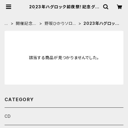
2023年ハグロック前夜祭！記念グッ
ズ | ◆野坂ひかり Online Shop [B
ASE]◆
H
開催記念◎
野坂ひかりソロ
2023年ハグロック
O
応援GOOD
スタジオ配信ライ
前夜祭！記念グッズ
M
S
ブ
E
該当する商品が見つかりませんでした。
CATEGORY
CD