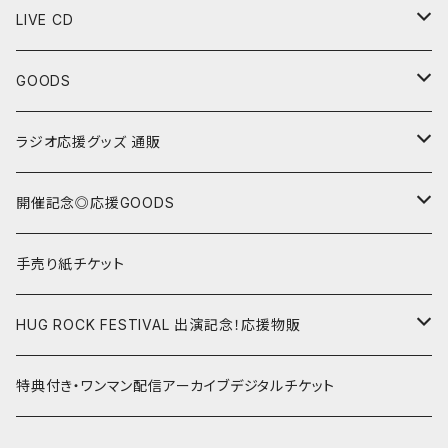
LIVE CD
“Sing with Piano”シリーズ
GOODS
“野坂ひかり Monthly Live CD”シリーズ
Tシャツ
ラジオ応援グッズ 通販
セットリスト色紙
24/1/15 第32回 ゲスト:亜ノあこ
開催記念◎応援GOODS
チェキ
24/2/19 第33回 ゲスト:のうじょうりえ
野坂ひかり Mini Oneman Live シリーズ
手売り紙チケット
ランダムチェキ
23/1/22@渋谷gee-ge.15周年記念ワンマン
トートバッグ
24/3/18 第34回 ゲスト:増田桜美/オル
野坂ひかりソロ スタジオ配信ライブ
HUG ROCK FESTIVAL 出演記念！応援物販
画像指定チェキ
2023年ハグロック前夜祭！記念グッズ
コルクコースター
24/4/15 第35回 ゲスト:黒木ちひろ
遠征応援グッズ
22.05.02 HUGROCK 2022 GW
特典付き・ワンマン配信アーカイブデジタルチケット
マグカップ
24/5/20 第36回 ゲスト:小玉しのぶ
野坂ひかり&はらあやの スタジオ配信ライブ
22.08.09 HUGROCK 2022 ハグの日