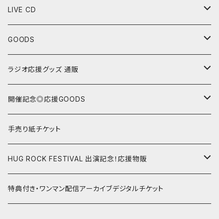
LIVE CD
“Sing with Piano”シリーズ
GOODS
“野坂ひかり Monthly Live CD”シリーズ
Tシャツ
ラジオ応援グッズ 通販
セットリスト色紙
24/1/15 第32回 ゲスト:亜ノあこ
開催記念◎応援GOODS
チェキ
24/2/19 第33回 ゲスト:のうじょうりえ
野坂ひかり Mini Oneman Live シリーズ
手売り紙チケット
ランダムチェキ
23/1/22@渋谷gee-ge.15周年記念ワンマン
トートバッグ
24/3/18 第34回 ゲスト:増田桜美/オル
野坂ひかりソロ スタジオ配信ライブ
HUG ROCK FESTIVAL 出演記念！応援物販
画像指定チェキ
2023年ハグロック前夜祭！記念グッズ
コルクコースター
24/4/15 第35回 ゲスト:黒木ちひろ
遠征応援グッズ
22.05.02 HUGROCK 2022 GW
特典付き・ワンマン配信アーカイブデジタルチケット
マグカップ
24/5/20 第36回 ゲスト:小玉しのぶ
野坂ひかり&はらあやの スタジオ配信ライブ
22.08.09 HUGROCK 2022 ハグの日