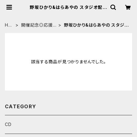
野坂ひかり&はらあやの スタジオ配信
ライブ | ◆野坂ひかり Online Shop
[BASE]◆
HO
開催記念◎応援G
野坂ひかり&はらあやの スタジオ
ME
OODS
配信ライブ
該当する商品が見つかりませんでした。
CATEGORY
CD