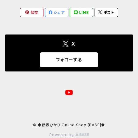
保存
シェア
LINE
ポスト
クリアファイル
24/6/17 第37回 ゲスト:山田萌
23.05.02 ハグロック 2023 GW
24/7/15 第38回 ゲスト:伊藤詩織
X
24/8/19 第39回 ゲスト 清野あやね
フォローする
24/9/16 第40回 ゲスト:やちよゆゆ
24/10/21 第41回 ゲスト:のうじょうりえ
24/11/18 第42回 ゲスト:斉藤麻里
© ◆野坂ひかり Online Shop [BASE]◆
24/12/16 第43回 ゲスト:鈴木友里絵
Powered by